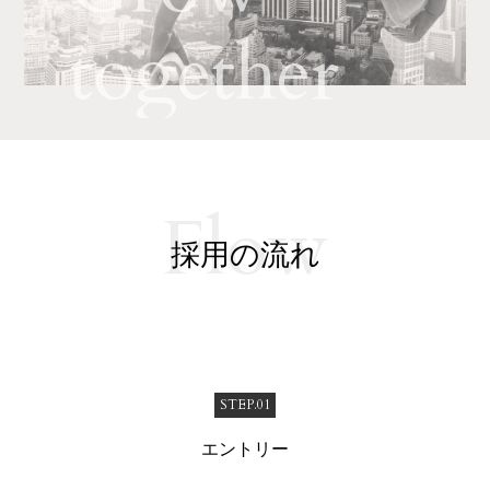
together
Flow
採用の流れ
STEP.01
エントリー